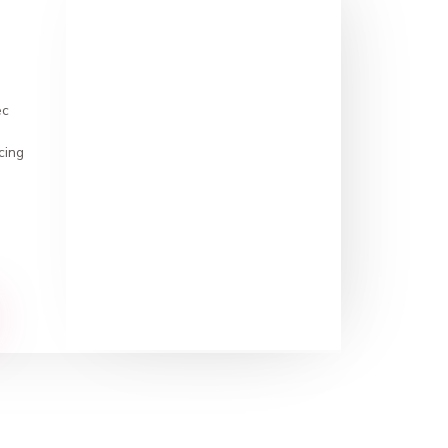
ec
scing